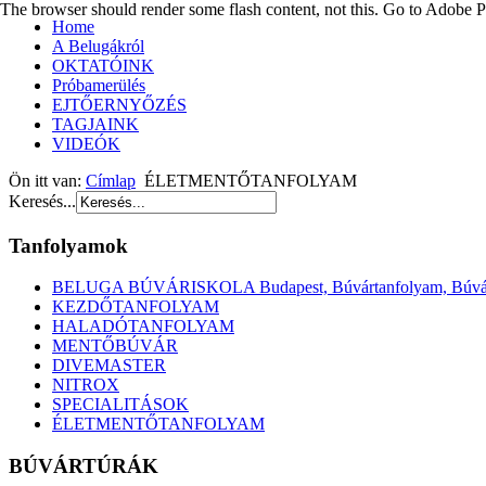
The browser should render some flash content, not this. Go to Adobe
Home
A Belugákról
OKTATÓINK
Próbamerülés
EJTŐERNYŐZÉS
TAGJAINK
VIDEÓK
Ön itt van:
Címlap
ÉLETMENTŐTANFOLYAM
Keresés...
Tanfolyamok
BELUGA BÚVÁRISKOLA Budapest, Búvártanfolyam, Búvár
KEZDŐTANFOLYAM
HALADÓTANFOLYAM
MENTŐBÚVÁR
DIVEMASTER
NITROX
SPECIALITÁSOK
ÉLETMENTŐTANFOLYAM
BÚVÁRTÚRÁK