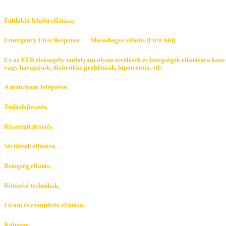
Fuldokló felnőtt ellátása,
Emergency First Response Másodlagos ellátás (First Aid)
Ez az EFR elsősegély tanfolyam olyan sérülések és betegségek ellátására koncen
vagy harapások, diabetikus problémák, hipotermia, stb.
A tanfolyam felépítése:
Tudásfejlesztés,
Készségfejlesztés,
Sérülések ellátása,
Betegség ellátás,
Kötözési technikák,
Ficam és csonttörés ellátása.
Költsége: