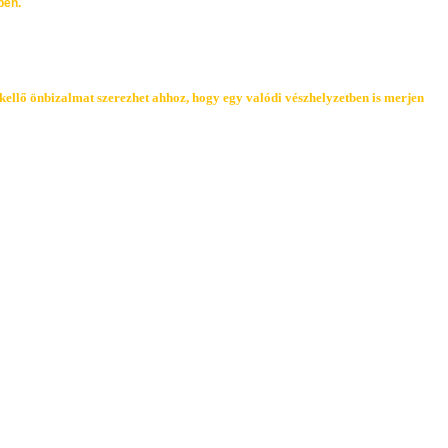
ben.
l kellő önbizalmat szerezhet ahhoz, hogy egy valódi vészhelyzetben is merjen