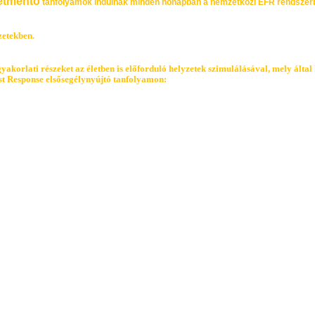
etmentő
tanfolyamok indulnak minden hónapban a nemzetközi EFR rendszer
zetekben.
gyakorlati részeket az életben is előforduló helyzetek szimulálásával, mely álta
rst Response elsősegélynyújtó tanfolyamon: