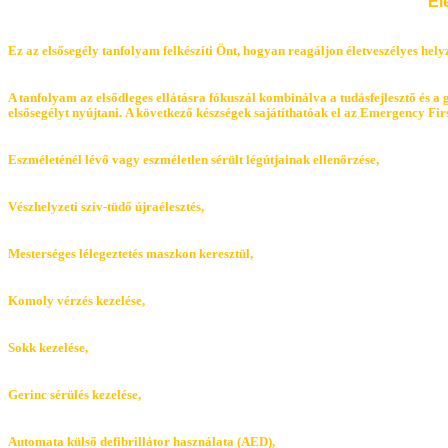
Él
Ez az elsősegély tanfolyam felkészíti Önt, hogyan reagáljon életveszélyes hely
A tanfolyam az elsődleges ellátásra fókuszál kombinálva a tudásfejlesztő és a 
elsősegélyt nyújtani. A következő készségek sajátíthatóak el az Emergency Fi
Eszméleténél lévő vagy eszméletlen sérült légútjainak ellenőrzése,
Vészhelyzeti szív-tüdő újraélesztés,
Mesterséges lélegeztetés maszkon keresztül,
Komoly vérzés kezelése,
Sokk kezelése,
Gerinc sérülés kezelése,
Automata külső defibrillátor használata (AED),