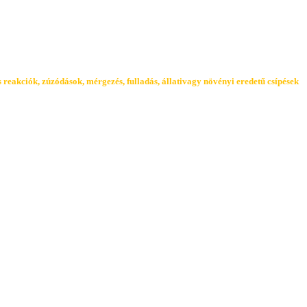
 reakciók, zúzódások, mérgezés, fulladás, állati
vagy növényi eredetű csípések