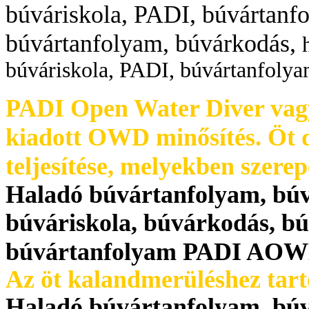
búváriskola, PADI, búvártanfo
búvártanfolyam, búvárkodás,
búváriskola, PADI, búvártanfolya
PADI Open Water Diver vagy 
kiadott OWD minősítés.
Öt 
teljesítése, melyekben szerep
Haladó búvártanfolyam, búv
búváriskola, búvárkodás, bú
búvártanfolyam PADI AO
Az öt kalandmerüléshez tarto
Haladó búvártanfolyam, búv