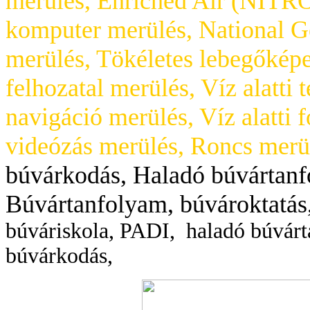
merülés, Enriched Air (NITRO
komputer merülés, National G
merülés, Tökéletes lebegőképes
felhozatal merülés, Víz alatti 
navigáció merülés, Víz alatti f
videózás merülés, Roncs merü
búvárkodás, Haladó búvártanf
Búvártanfolyam, búvároktatás
búváriskola,
PADI, haladó búvárt
búvárkodás,