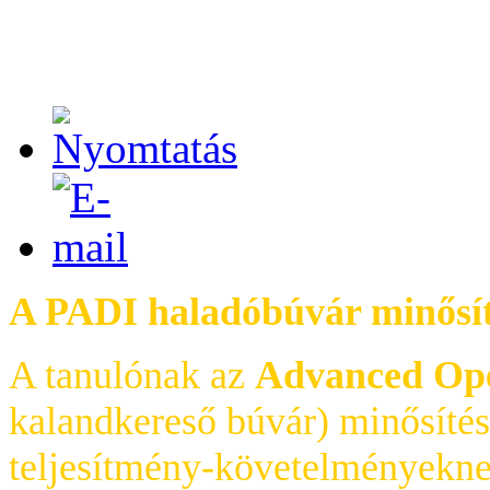
A PADI haladóbúvár minősíté
A tanulónak az
Advanced Ope
kalandkereső búvár) minősítés
teljesítmény-követelményekn