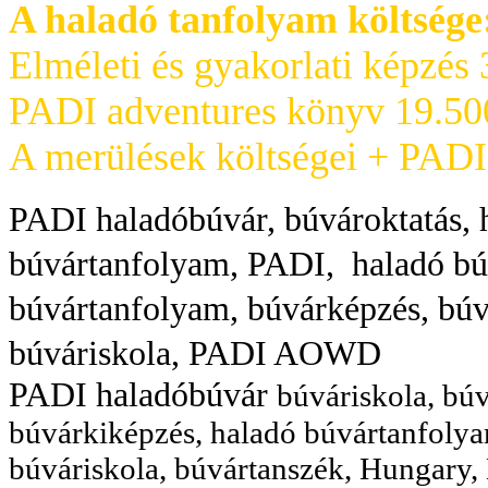
A haladó tanfolyam költsége
Elméleti és gyakorlati képzés 
PADI adventures könyv 19.50
A merülések költségei + PADI 
PADI haladóbúvár, búvároktatás, 
búvártanfolyam, PADI, haladó búv
búvártanfolyam, búvárképzés, búv
búváriskola, PADI AOWD
PADI haladóbúvár
búváriskola, bú
búvárkiképzés, haladó búvártanfoly
búváriskola, búvártanszék, Hungary,