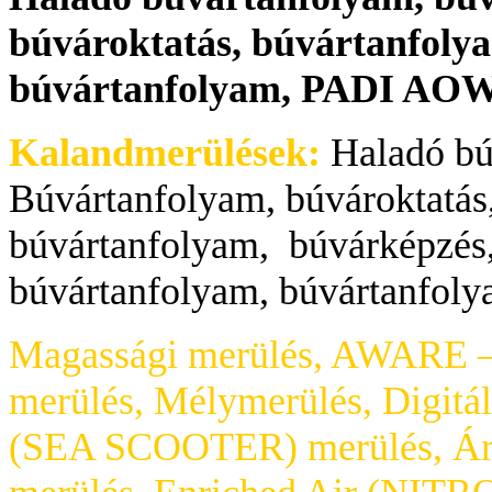
búvároktatás, búvártanfoly
búvártanfolyam, PADI AO
Kalandmerülések:
Haladó bú
Búvártanfolyam, búvároktatás,
búvártanfolyam, búvárképzés,
búvártanfolyam, búvártanfoly
Magassági merülés, AWARE – 
merülés, Mélymerülés, Digitáli
(SEA SCOOTER) merülés, Ára