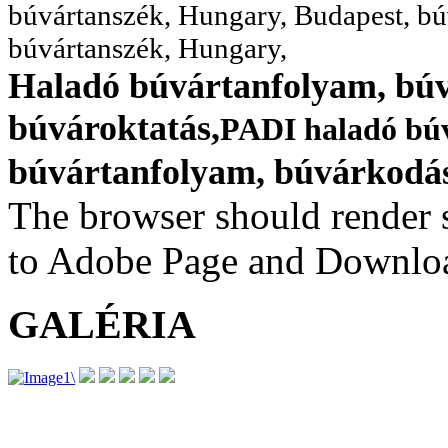
búvártanszék, Hungary, Budapest, bú
búvártanszék, Hungary,
Haladó búvártanfolyam, bú
búvároktatás,
PADI haladó bú
búvártanfolyam, búvárkodás
The browser should render s
to Adobe Page and Downloa
GALÉRIA